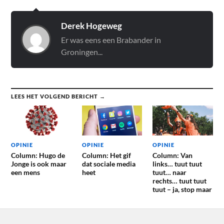
Derek Hogeweg
Er was eens een Brabander in
Groningen...
LEES HET VOLGEND BERICHT →
OPINIE
OPINIE
OPINIE
Column: Hugo de
Column: Het gif
Column: Van
Jonge is ook maar
dat sociale media
links… tuut tuut
een mens
heet
tuut… naar
rechts… tuut tuut
tuut – ja, stop maar