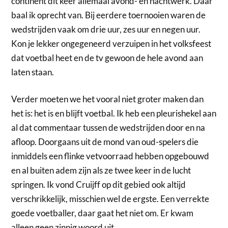
continent dit keer allemaal avond- en nachtwerk. Daar
baal ik oprecht van. Bij eerdere toernooien waren de
wedstrijden vaak om drie uur, zes uur en negen uur.
Kon je lekker ongegeneerd verzuipen in het volksfeest
dat voetbal heet en de tv gewoon de hele avond aan
laten staan.
Verder moeten we het vooral niet groter maken dan
het is: het is en blijft voetbal. Ik heb een pleurishekel aan
al dat commentaar tussen de wedstrijden door en na
afloop. Doorgaans uit de mond van oud-spelers die
inmiddels een flinke vetvoorraad hebben opgebouwd
en al buiten adem zijn als ze twee keer in de lucht
springen. Ik vond Cruijff op dit gebied ook altijd
verschrikkelijk, misschien wel de ergste. Een verrekte
goede voetballer, daar gaat het niet om. Er kwam
alleen geen zinnig woord uit.