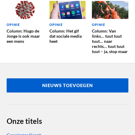
OPINIE
OPINIE
OPINIE
Column: Hugo de
Column: Het gif
Column: Van
Jonge is ook maar
dat sociale media
links… tuut tuut
een mens
heet
tuut… naar
rechts… tuut tuut
tuut – ja, stop maar
NIEUWS TOEVOEGEN
Onze titels
Groninger Krant