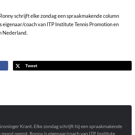
Ronny schrijft elke zondag een spraakmakende column
s eigenaar/coach van ITP Institute Tennis Promotion en
an Nederland.
Tweet
roninger Krant. Elke zondag schrijft hij een spraakmakende
e mond neemt. Ronny is eigenaar/coach van ITP Institute