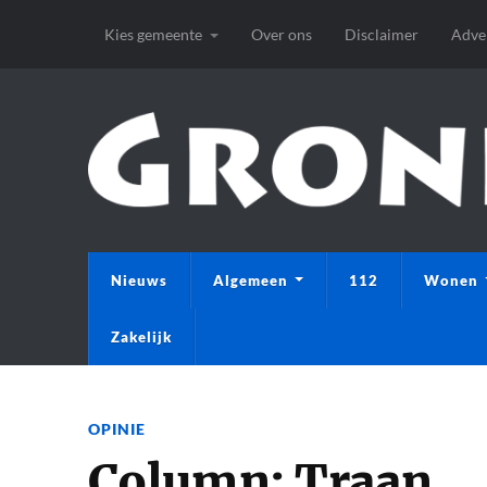
Kies gemeente
Over ons
Disclaimer
Adve
Nieuws
Algemeen
112
Wonen
Zakelijk
OPINIE
Column: Traan