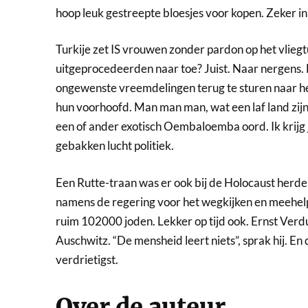
hoop leuk gestreepte bloesjes voor kopen. Zeker in
Turkije zet IS vrouwen zonder pardon op het vlieg
uitgeprocedeerden naar toe? Juist. Naar nergens
ongewenste vreemdelingen terug te sturen naar he
hun voorhoofd. Man man man, wat een laf land zij
een of ander exotisch Oembaloemba oord. Ik krij
gebakken lucht politiek.
Een Rutte-traan was er ook bij de Holocaust herde
namens de regering voor het wegkijken en meehel
ruim 102000 joden. Lekker op tijd ook. Ernst Ver
Auschwitz. “De mensheid leert niets”, sprak hij. En
verdrietigst.
Over de auteur