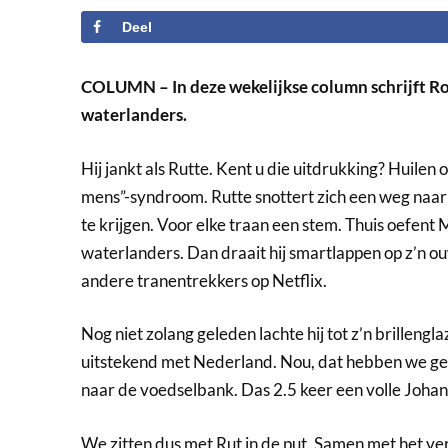
Deel
COLUMN – In deze wekelijkse column schrijft R
waterlanders.
Hij jankt als Rutte. Kent u die uitdrukking? Huile
mens”-syndroom. Rutte snottert zich een weg naar 
te krijgen. Voor elke traan een stem. Thuis oefen
waterlanders. Dan draait hij smartlappen op z’n o
andere tranentrekkers op Netflix.
Nog niet zolang geleden lachte hij tot z’n brillengl
uitstekend met Nederland. Nou, dat hebben we ge
naar de voedselbank. Das 2.5 keer een volle Johan 
We zitten dus met Rut in de put. Samen met het ver