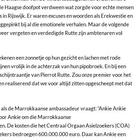
in de Haagse doofpot verdween wat zorgde voor echte mensen
in Rijswijk. Er waren excuses en woorden als Erekwestie en
ggepinkt bij al die emotionele verhalen. Maar de volgende
weer vergeten en verdedigde Rutte zijn ambtenaren vol
ekenen een zonnetje op hun gezicht en lachen met rode
nen vrolijk in de achterzak van hun pipobroek. En bij een
 schijntraantje van Pierrot Rutte. Zou onze premier voor het
en realiserend dat we voor altijd zitten opgescheept met dat
at als de Marrokkaanse ambassadeur vraagt: “Ankie Ankie
 voor Ankie om die Marrokkaanse
ien. De kosten die het Centraal Orgaan Asielzoekers (COA)
oekers bedroegen 600.000.000 euro. Daar kan Ankie een