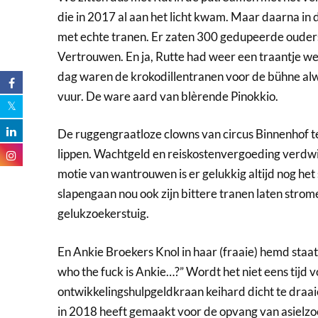
die in 2017 al aan het licht kwam. Maar daarna 
met echte tranen. Er zaten 300 gedupeerde ouders 
Vertrouwen. En ja, Rutte had weer een traantje we
dag waren de krokodillentranen voor de bühne al
vuur. De ware aard van blèrende Pinokkio.
De ruggengraatloze clowns van circus Binnenhof t
lippen. Wachtgeld en reiskostenvergoeding verdwij
motie van wantrouwen is er gelukkig altijd nog het
slapengaan nou ook zijn bittere tranen laten strom
gelukzoekerstuig.
En Ankie Broekers Knol in haar (fraaie) hemd sta
who the fuck is Ankie…?” Wordt het niet eens tijd
ontwikkelingshulpgeldkraan keihard dicht te draa
in 2018 heeft gemaakt voor de opvang van asielz