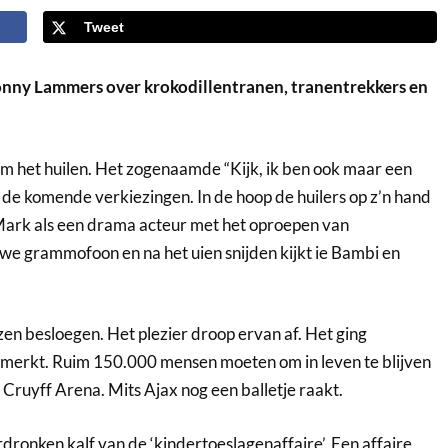
Tweet
onny Lammers over krokodillentranen, tranentrekkers en
n om het huilen. Het zogenaamde “Kijk, ik ben ook maar een
de komende verkiezingen. In de hoop de huilers op z’n hand
t Mark als een drama acteur met het oproepen van
uwe grammofoon en na het uien snijden kijkt ie Bambi en
azen besloegen. Het plezier droop ervan af. Het ging
merkt. Ruim 150.000 mensen moeten om in leven te blijven
Cruyff Arena. Mits Ajax nog een balletje raakt.
dronken kalf van de ‘kindertoeslagenaffaire’. Een affaire