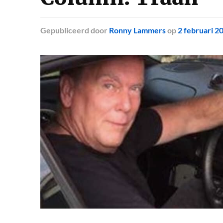
Gepubliceerd
door
Ronny Lammers
op
2 februari 2