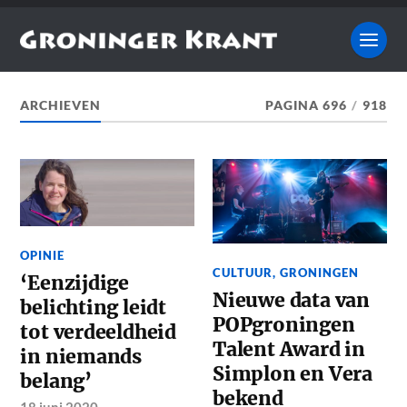
ARCHIEVEN
PAGINA 696
/
918
OPINIE
CULTUUR
,
GRONINGEN
‘Eenzijdige
Nieuwe data van
belichting leidt
POPgroningen
tot verdeeldheid
Talent Award in
in niemands
Simplon en Vera
belang’
bekend
18 juni 2020