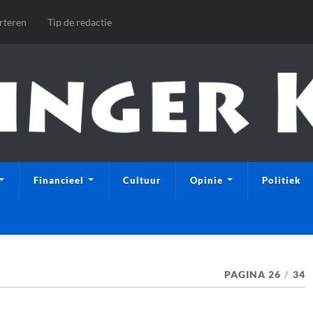
rteren
Tip de redactie
Financieel
Cultuur
Opinie
Politiek
PAGINA 26
/
34