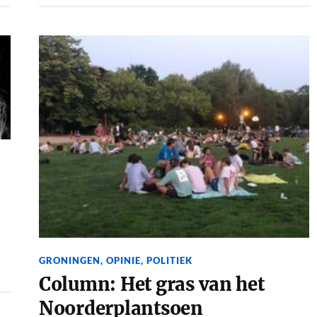
GRONINGEN
,
OPINIE
,
POLITIEK
Column: Het gras van het
Noorderplantsoen