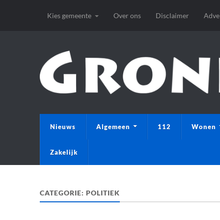
Kies gemeente
Over ons
Disclaimer
Adve
Nieuws
Algemeen
112
Wonen
Zakelijk
CATEGORIE:
POLITIEK