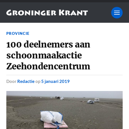
PROVINCIE
100 deelnemers aan
schoonmaakactie
Zeehondencentrum
door
Redactie
op
5 januari 2019