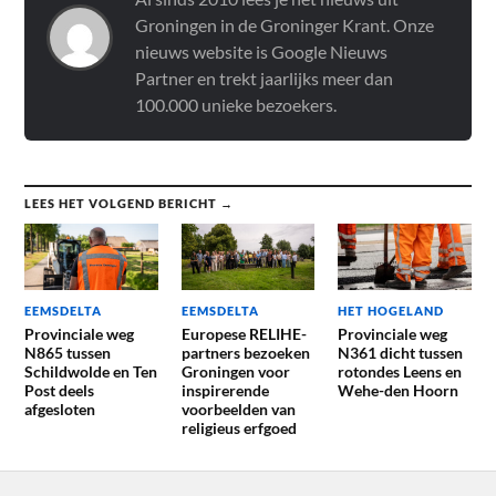
Groningen in de Groninger Krant. Onze
nieuws website is Google Nieuws
Partner en trekt jaarlijks meer dan
100.000 unieke bezoekers.
LEES HET VOLGEND BERICHT →
EEMSDELTA
EEMSDELTA
HET HOGELAND
Provinciale weg
Europese RELIHE-
Provinciale weg
N865 tussen
partners bezoeken
N361 dicht tussen
Schildwolde en Ten
Groningen voor
rotondes Leens en
Post deels
inspirerende
Wehe-den Hoorn
afgesloten
voorbeelden van
religieus erfgoed