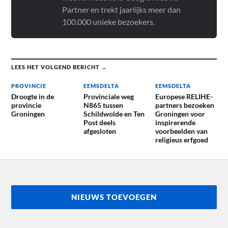
Partner en trekt jaarlijks meer dan
100.000 unieke bezoekers.
LEES HET VOLGEND BERICHT →
PROVINCIE
EEMSDELTA
EEMSDELTA
Droogte in de
Provinciale weg
Europese RELIHE-
provincie
N865 tussen
partners bezoeken
Groningen
Schildwolde en Ten
Groningen voor
Post deels
inspirerende
afgesloten
voorbeelden van
religieus erfgoed
NIEUWS TOEVOEGEN