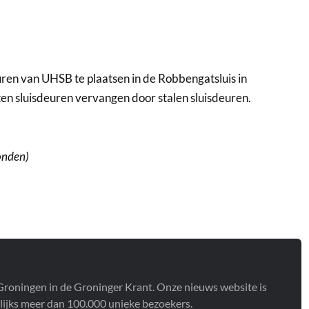
uren van UHSB te plaatsen in de Robbengatsluis in
uten sluisdeuren vervangen door stalen sluisdeuren.
onden)
t Groningen in de Groninger Krant. Onze nieuws website is
lijks meer dan 100.000 unieke bezoekers.