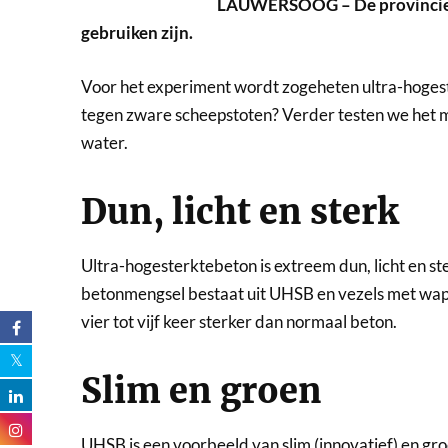
LAUWERSOOG – De provincie G
gebruiken zijn.
Voor het experiment wordt zogeheten ultra-hogest
tegen zware scheepstoten? Verder testen we het 
water.
Dun, licht en sterk
Ultra-hogesterktebeton is extreem dun, licht en ste
betonmengsel bestaat uit UHSB en vezels met wape
vier tot vijf keer sterker dan normaal beton.
Slim en groen
UHSB is een voorbeeld van slim (innovatief) en gr