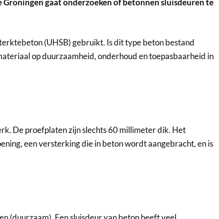
roningen gaat onderzoeken of betonnen sluisdeuren te
erktebeton (UHSB) gebruikt. Is dit type beton bestand
materiaal op duurzaamheid, onderhoud en toepasbaarheid in
rk. De proefplaten zijn slechts 60 millimeter dik. Het
ning, een versterking die in beton wordt aangebracht, en is
oen (duurzaam). Een sluisdeur van beton heeft veel