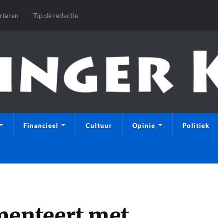
rteren
Tip de redactie
Financieel
Cultuur
Opinie
Politiek
menteert met