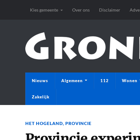
Kies gemeente
Over ons
Disclaimer
Adve
Nieuws
Algemeen
112
Wonen
Zakelijk
HET HOGELAND
,
PROVINCIE
Provincie experi