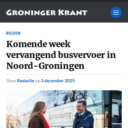
REIZEN
Komende week
vervangend busvervoer in
Noord-Groningen
door
Redactie
op
3 december 2025