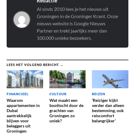
Redactie
Al sinds 2010 lees je het nieuws uit
Groningen in de Groninger Krant. Onze
nieuws website is Google Nieuws
Partner en trekt jaarlijks meer dan
100.000 unieke bezoekers.
LEES HET VOLGEND BERICHT →
FINANCIEEL
CULTUUR
REIZEN
Waarom
Wat maakt een
‘Reiziger kijkt
appartementen in
boottocht door de
verder dan alleen
Dubai
grachten van
bestemming, ook
aantrekkelijk
Groningen zo
reiscomfort
blijven voor
uniek?
belangrijker’
beleggers uit
Groningen