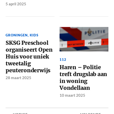
5 april 2025
GRONINGEN
,
KIDS
SKSG Preschool
organiseert Open
Huis voor uniek
112
tweetalig
Haren – Politie
peuteronderwijs
treft drugslab aan
28 maart 2025
in woning
Vondellaan
10 maart 2025