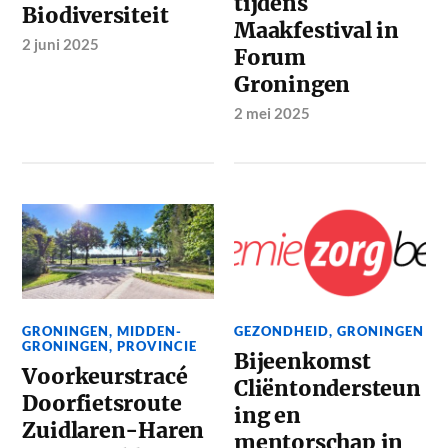
tijdens
Biodiversiteit
Maakfestival in
2 juni 2025
Forum
Groningen
2 mei 2025
GRONINGEN
,
MIDDEN-
GEZONDHEID
,
GRONINGEN
GRONINGEN
,
PROVINCIE
Bijeenkomst
Voorkeurstracé
Cliëntondersteun
Doorfietsroute
ing en
Zuidlaren-Haren
mentorschap in