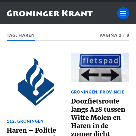
TAG:
HAREN
PAGINA 2
/
8
GRONINGEN
,
PROVINCIE
Doorfietsroute
langs A28 tussen
Witte Molen en
112
,
GRONINGEN
Haren in de
Haren – Politie
zomer dicht