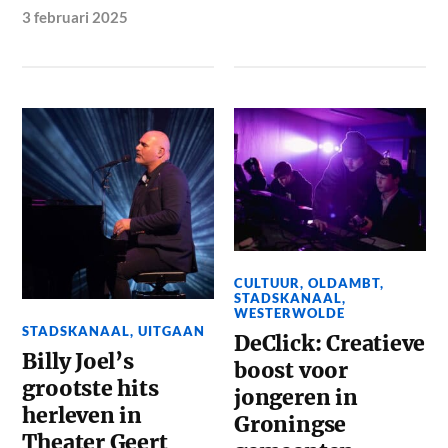
3 februari 2025
CULTUUR
,
OLDAMBT
,
STADSKANAAL
,
WESTERWOLDE
STADSKANAAL
,
UITGAAN
DeClick: Creatieve
Billy Joel’s
boost voor
grootste hits
jongeren in
herleven in
Groningse
Theater Geert