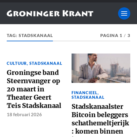
TAG:
STADSKANAAL
PAGINA 1
/
3
CULTUUR
,
STADSKANAAL
Groningse band
Steernvanger op
20 maart in
FINANCIEEL
,
Theater Geert
STADSKANAAL
Teis Stadskanaal
Stadskanaalster
Bitcoin beleggers
18 februari 2026
schathemeltjerijk
: komen binnen