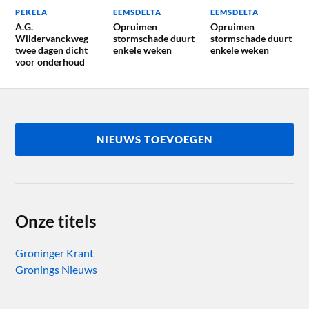
PEKELA
EEMSDELTA
EEMSDELTA
A.G.
Opruimen
Opruimen
Wildervanckweg
stormschade duurt
stormschade duurt
twee dagen dicht
enkele weken
enkele weken
voor onderhoud
NIEUWS TOEVOEGEN
Onze titels
Groninger Krant
Gronings Nieuws