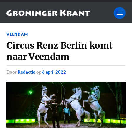
VEENDAM
Circus Renz Berlin komt
naar Veendam
door
Redactie
op
6 april 2022