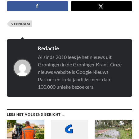
VEENDAM
Redactie
Al sinds 2010 lees je het nieuws uit
Groningen in de Groninger Krant. Onze
nieuws website is Google Nieuws
Partner en trekt jaarlijks meer dan
100.000 unieke bezoekers.
LEES HET VOLGEND BERICHT →