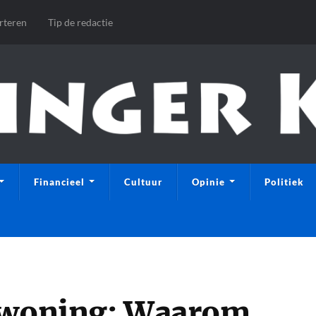
rteren
Tip de redactie
Financieel
Cultuur
Opinie
Politiek
e woning: Waarom