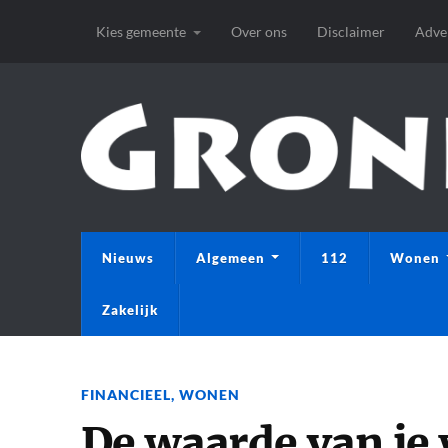
Kies gemeente
Over ons
Disclaimer
Adve
Nieuws
Algemeen
112
Wonen
Zakelijk
FINANCIEEL
,
WONEN
De waarde van j