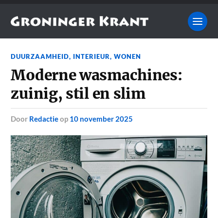
DUURZAAMHEID
,
INTERIEUR
,
WONEN
Moderne wasmachines:
zuinig, stil en slim
door
Redactie
op
10 november 2025