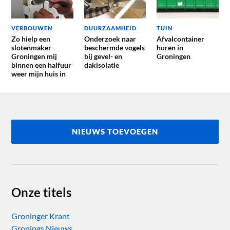
VERBOUWEN
DUURZAAMHEID
TUIN
Zo hielp een
Onderzoek naar
Afvalcontainer
slotenmaker
beschermde vogels
huren in
Groningen mij
bij gevel- en
Groningen
binnen een halfuur
dakisolatie
weer mijn huis in
NIEUWS TOEVOEGEN
Onze titels
Groninger Krant
Gronings Nieuws