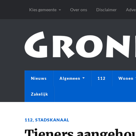
Kies gemeente
Over ons
Disclaimer
Adve
Nieuws
Algemeen
112
Wonen
Zakelijk
112
,
STADSKANAAL
Tieners aangeho