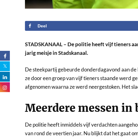
Deel
STADSKANAAL – De politie heeft vijf tieners a
jarig meisje in Stadskanaal.
De steekpartij gebeurde donderdagavond aan de Be
ze door een groep van vijf tieners staande werd 
afgenomen waarna ze werd neergestoken. Het slach
Meerdere messen in
De politie heeft inmiddels vijf verdachten aangehou
van rond de veertien jaar. Nu blijkt dat het gaat 