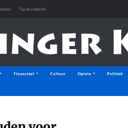
rteren
Tip de redactie
Financieel
Cultuur
Opinie
Politiek
uden voor