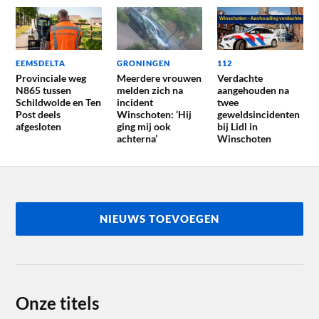
EEMSDELTA
GRONINGEN
112
Provinciale weg
Meerdere vrouwen
Verdachte
N865 tussen
melden zich na
aangehouden na
Schildwolde en Ten
incident
twee
Post deels
Winschoten: ‘Hij
geweldsincidenten
afgesloten
ging mij ook
bij Lidl in
achterna’
Winschoten
NIEUWS TOEVOEGEN
Onze titels