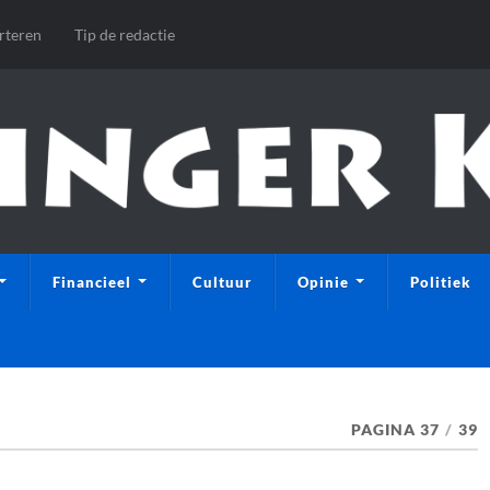
rteren
Tip de redactie
Financieel
Cultuur
Opinie
Politiek
PAGINA 37
/
39