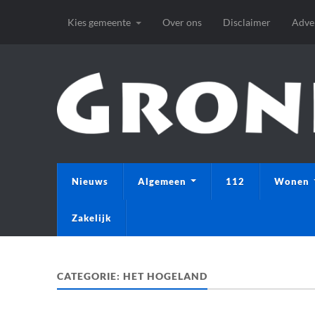
Kies gemeente
Over ons
Disclaimer
Adve
Nieuws
Algemeen
112
Wonen
Zakelijk
CATEGORIE:
HET HOGELAND