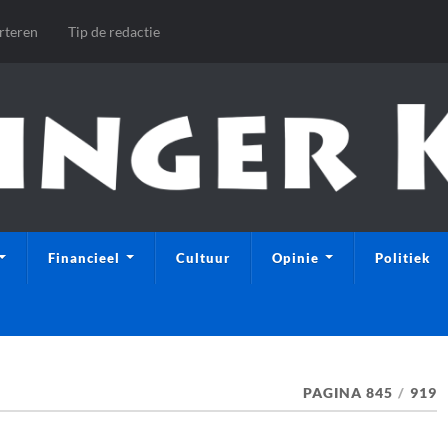
rteren
Tip de redactie
Financieel
Cultuur
Opinie
Politiek
PAGINA 845
/
919