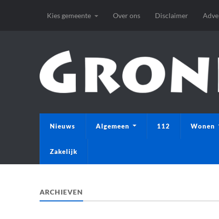
Kies gemeente
Over ons
Disclaimer
Adve
Nieuws
Algemeen
112
Wonen
Zakelijk
ARCHIEVEN