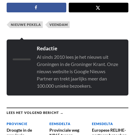
NIEUWE PEKELA
VEENDAM
Redactie
Al sinds 2010 lees je het nieuws uit
Groningen in de Groninger Krant. Onze
nieuws website is Google Nieuws
Partner en trekt jaarlijks meer dan
100.000 unieke bezoekers.
LEES HET VOLGEND BERICHT →
PROVINCIE
EEMSDELTA
EEMSDELTA
Droogte in de
Provinciale weg
Europese RELIHE-