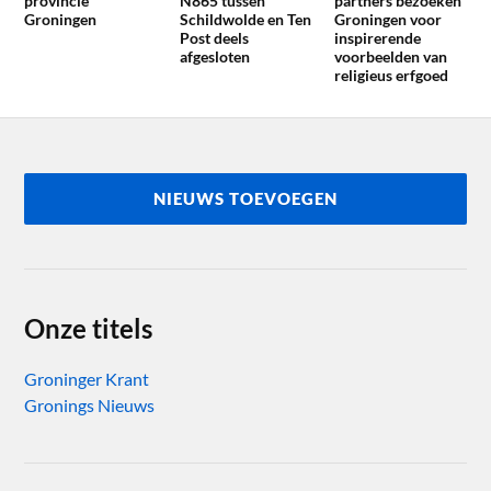
provincie
N865 tussen
partners bezoeken
Groningen
Schildwolde en Ten
Groningen voor
Post deels
inspirerende
afgesloten
voorbeelden van
religieus erfgoed
NIEUWS TOEVOEGEN
Onze titels
Groninger Krant
Gronings Nieuws