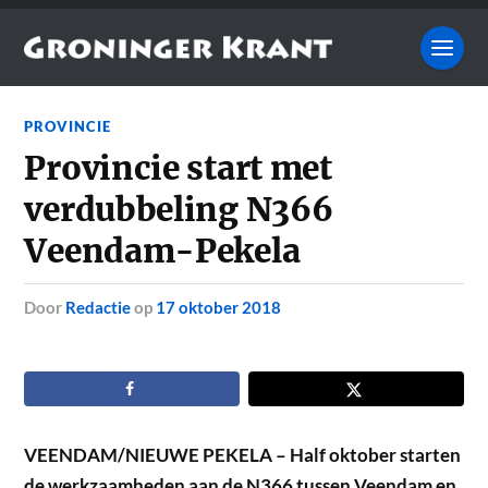
PROVINCIE
Provincie start met
verdubbeling N366
Veendam-Pekela
door
Redactie
op
17 oktober 2018
VEENDAM/NIEUWE PEKELA – Half oktober starten
de werkzaamheden aan de N366 tussen Veendam en