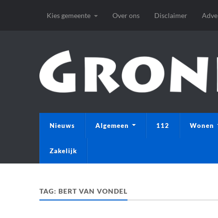
Kies gemeente
Over ons
Disclaimer
Adve
Nieuws
Algemeen
112
Wonen
Zakelijk
TAG:
BERT VAN VONDEL