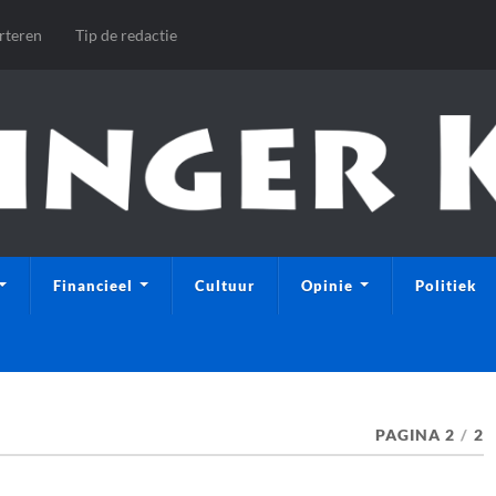
rteren
Tip de redactie
Financieel
Cultuur
Opinie
Politiek
PAGINA 2
/
2