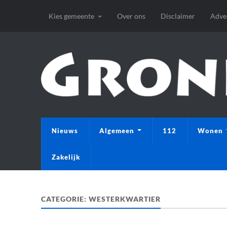
Kies gemeente
Over ons
Disclaimer
Adve
Nieuws
Algemeen
112
Wonen
Zakelijk
CATEGORIE:
WESTERKWARTIER