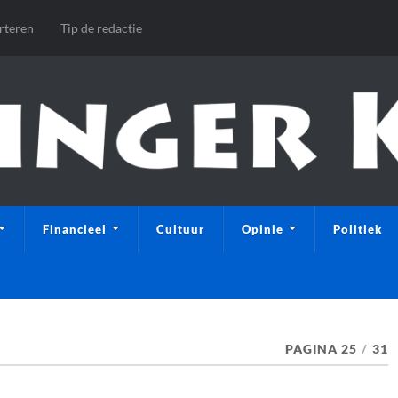
rteren
Tip de redactie
Financieel
Cultuur
Opinie
Politiek
PAGINA 25
/
31