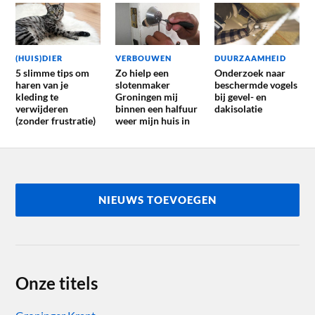
(HUIS)DIER
VERBOUWEN
DUURZAAMHEID
5 slimme tips om
Zo hielp een
Onderzoek naar
haren van je
slotenmaker
beschermde vogels
kleding te
Groningen mij
bij gevel- en
verwijderen
binnen een halfuur
dakisolatie
(zonder frustratie)
weer mijn huis in
NIEUWS TOEVOEGEN
Onze titels