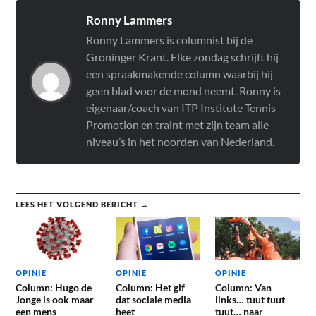
Ronny Lammers
Ronny Lammers is columnist bij de
Groninger Krant. Elke zondag schrijft hij
een spraakmakende column waarbij hij
geen blad voor de mond neemt. Ronny is
eigenaar/coach van ITP Institute Tennis
Promotion en traint met zijn team alle
niveau’s in het noorden van Nederland.
LEES HET VOLGEND BERICHT →
OPINIE
OPINIE
OPINIE
Column: Hugo de
Column: Het gif
Column: Van
Jonge is ook maar
dat sociale media
links… tuut tuut
een mens
heet
tuut… naar