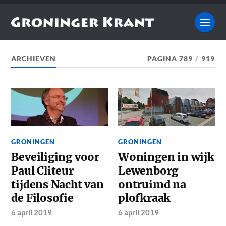
ARCHIEVEN
PAGINA 789
/
919
GRONINGEN
GRONINGEN
Beveiliging voor
Woningen in wijk
Paul Cliteur
Lewenborg
tijdens Nacht van
ontruimd na
de Filosofie
plofkraak
6 april 2019
6 april 2019