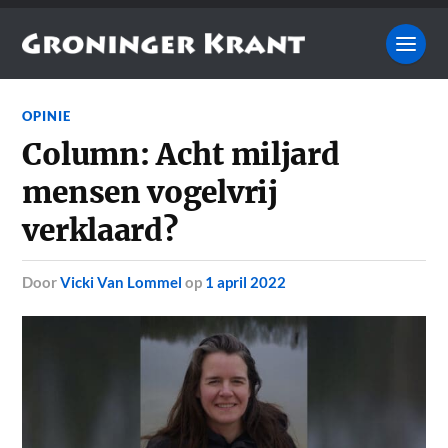
OPINIE
Column: Acht miljard
mensen vogelvrij
verklaard?
door
Vicki Van Lommel
op
1 april 2022