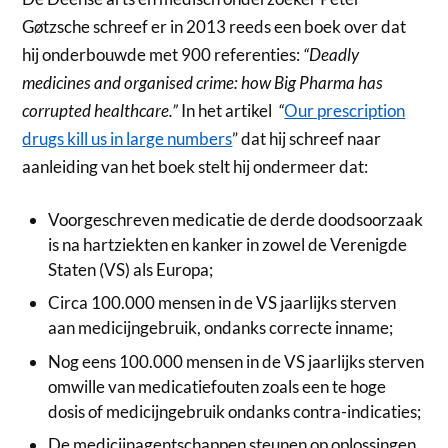
Gøtzsche schreef er in 2013 reeds een boek over dat
hij onderbouwde met 900 referenties:
“Deadly
medicines and organised crime: how Big Pharma has
corrupted healthcare.”
In het artikel
“
Our prescription
drugs kill us in large numbers
” dat hij schreef naar
aanleiding van het boek stelt hij ondermeer dat:
Voorgeschreven medicatie de derde doodsoorzaak
is na hartziekten en kanker in zowel de Verenigde
Staten (VS) als Europa;
Circa 100.000 mensen in de VS jaarlijks sterven
aan medicijngebruik, ondanks correcte inname;
Nog eens 100.000 mensen in de VS jaarlijks sterven
omwille van medicatiefouten zoals een te hoge
dosis of medicijngebruik ondanks contra-indicaties;
De medicijnagentschappen steunen op oplossingen