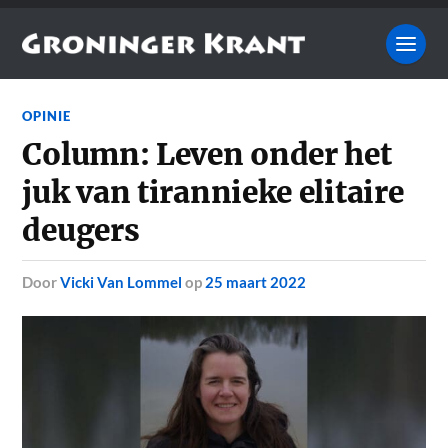
OPINIE
Column: Leven onder het
juk van tirannieke elitaire
deugers
door
Vicki Van Lommel
op
25 maart 2022