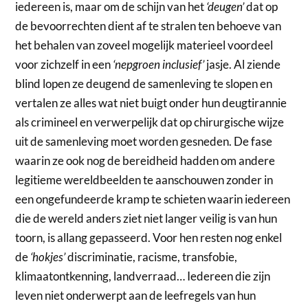
iedereen is, maar om de schijn van het
‘deugen’
dat op
de bevoorrechten dient af te stralen ten behoeve van
het behalen van zoveel mogelijk materieel voordeel
voor zichzelf in een
‘nepgroen inclusief’
jasje. Al ziende
blind lopen ze deugend de samenleving te slopen en
vertalen ze alles wat niet buigt onder hun deugtirannie
als crimineel en verwerpelijk dat op chirurgische wijze
uit de samenleving moet worden gesneden. De fase
waarin ze ook nog de bereidheid hadden om andere
legitieme wereldbeelden te aanschouwen zonder in
een ongefundeerde kramp te schieten waarin iedereen
die de wereld anders ziet niet langer veilig is van hun
toorn, is allang gepasseerd. Voor hen resten nog enkel
de
‘hokjes’
discriminatie, racisme, transfobie,
klimaatontkenning, landverraad… Iedereen die zijn
leven niet onderwerpt aan de leefregels van hun