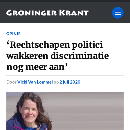
OPINIE
‘Rechtschapen politici
wakkeren discriminatie
nog meer aan’
door
Vicki Van Lommel
op
2 juli 2020