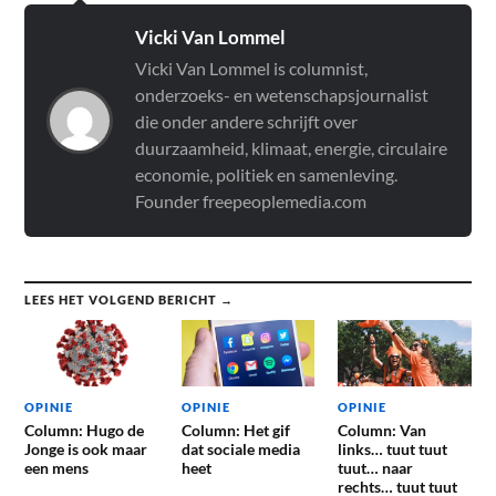
Vicki Van Lommel
Vicki Van Lommel is columnist,
onderzoeks- en wetenschapsjournalist
die onder andere schrijft over
duurzaamheid, klimaat, energie, circulaire
economie, politiek en samenleving.
Founder freepeoplemedia.com
LEES HET VOLGEND BERICHT →
OPINIE
OPINIE
OPINIE
Column: Hugo de
Column: Het gif
Column: Van
Jonge is ook maar
dat sociale media
links… tuut tuut
een mens
heet
tuut… naar
rechts… tuut tuut